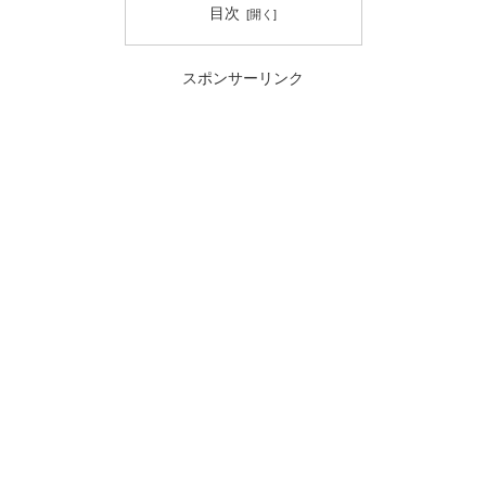
目次
スポンサーリンク