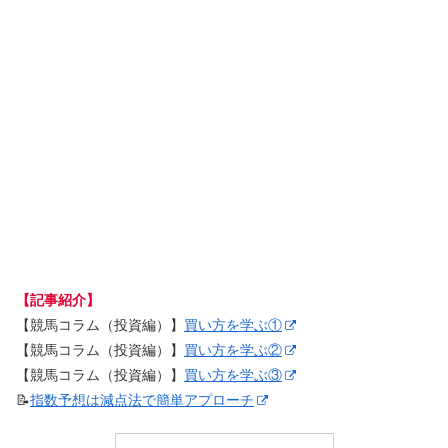
【記事紹介】
【競馬コラム（投資編）】
買い方を学ぶ①
【競馬コラム（投資編）】
買い方を学ぶ②
【競馬コラム（投資編）】
買い方を学ぶ③
📝
指数予想は減点法で簡単アプローチ