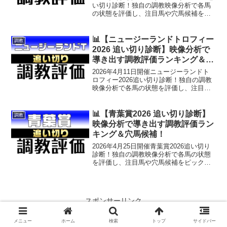
い切り診断！独自の調教映像分析で各馬
の状態を評価し、注目馬や穴馬候補をピ
ックアップ。重賞攻略に役立つ調教評価
ランキングも公開中！公式LINEで重賞当
日朝に無料穴馬情報を配信中！
📊【ニュージーランドトロフィー
調教
2026 追い切り診断】映像分析で
導き出す調教評価ランキング＆穴
馬候補！
2026年4月11日開催ニュージーランドト
ロフィー2026追い切り診断！独自の調教
映像分析で各馬の状態を評価し、注目馬
や穴馬候補をピックアップ。重賞攻略に
役立つ調教評価ランキングも公開中！公
式LINEで重賞当日朝に無料穴馬情報を配
📊【青葉賞2026 追い切り診断】
調教
信中！
映像分析で導き出す調教評価ラン
キング＆穴馬候補！
2026年4月25日開催青葉賞2026追い切り
診断！独自の調教映像分析で各馬の状態
を評価し、注目馬や穴馬候補をピックア
ップ。重賞攻略に役立つ調教評価ランキ
ングも公開中！公式LINEで重賞当日朝に
無料穴馬情報を配信中！
スポンサーリンク
メニュー
ホーム
検索
トップ
サイドバー