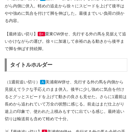
がら内側に併入。軽めの追走から徐々にスピードを上げて後半は
やや強めに気合を付けて脚を伸ばした。最後までいい負荷の掛か
る内容。
【最終追い切り】
栗東CW併せ、先行する外の馬を見据えて追
B+
いかけながらの運び。徐々に加速して余裕のある動きから後半ま
で脚を伸ばす持続脚。
タイトルホルダー
（1週前追い切り）
美浦南W併せ、先行する外の馬を内側から
A
見据えてラクな手応えのまま併入。後半に少し強めに気合を付け
るとグッとスピードを上げて動きの良さも見せた。さらに1週前は
長めから追われていて万全の状態に感じる。前走はまだ仕上がり
途上の印象で、使われた上積みもすでに出ている感じ。最終追い
切りは輸送前も含めて軽めで十分。
🥇【最終追い切り】
美浦南W併せ、先行する外の馬を余裕の手