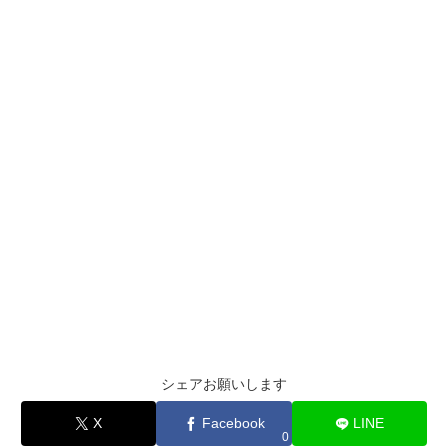
シェアお願いします
X
Facebook
LINE
0