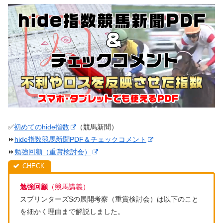
✅
初めてのhide指数
（競馬新聞）
⏩
hide指数競馬新聞PDF＆チェックコメント
⏩
勉強回顧（重賞検討会）
勉強回顧
（競馬講義）
スプリンターズSの展開考察（重賞検討会）は以下のこと
を細かく理由まで解説しました。