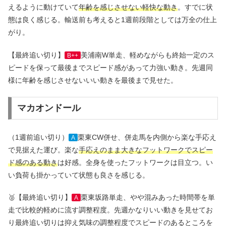
えるように動けていて
年齢を感じさせない軽快な動き
。すでに状
態は良く感じる。輸送前も考えると1週前段階としては万全の仕上
がり。
【最終追い切り】
美浦南W単走、軽めながらも終始一定のス
B++
ピードを保って最後までスピード感があって力強い動き。先週同
様に年齢を感じさせないいい動きを最後まで見せた。
マカオンドール
（1週前追い切り）
栗東CW併せ、併走馬を内側から楽な手応え
A
で見据えた運び。楽な
手応えのまま大きなフットワークでスピー
ド感のある動き
は好感。全身を使ったフットワークは目立つ。い
い負荷も掛かっていて状態も良さを感じる。
🥈【最終追い切り】
栗東坂路単走、やや混みあった時間帯を単
A
走で比較的軽めに流す調整程度。先週かなりいい動きを見せてお
り最終追い切りは抑え気味の調整程度でスピードのあるところを