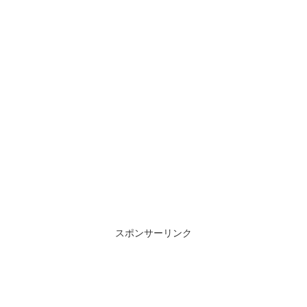
スポンサーリンク