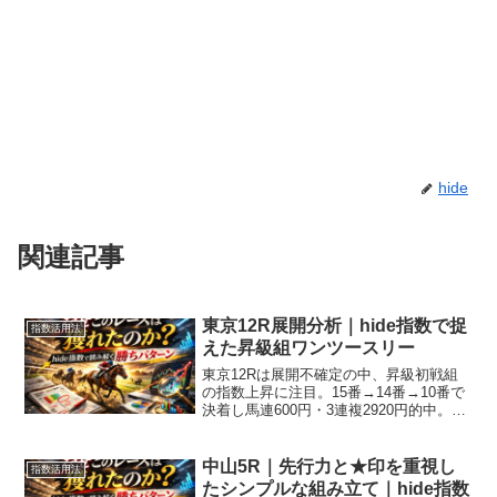
hide
関連記事
東京12R展開分析｜hide指数で捉
指数活用法
えた昇級組ワンツースリー
東京12Rは展開不確定の中、昇級初戦組
の指数上昇に注目。15番→14番→10番で
決着し馬連600円・3連複2920円的中。上
昇前提で見る重要性を解説。
中山5R｜先行力と★印を重視し
指数活用法
たシンプルな組み立て｜hide指数