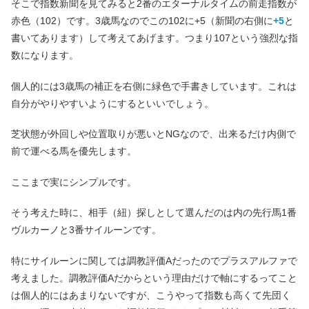
そこで指数新聞を見てみると2番のエターナルタイムの前走指数が
赤色（102）です。3歳馬なのでこの102に+5（新聞の右側に
+5
と
書いてあります）して考えてあげます。つまり107という強烈な指
数になります。
個人的には3歳馬の補正を右側に緑色で手書きしています。これは
自分がやりやすいようにするといいでしょう。
芝状態が外回しや位置取りが悪いとNGなので、出来るだけ内側で
前で運べる馬を優先します。
ここまで実にシンプルです。
そう考えた時に、相手（紐）探しとして選んだのは内の先行馬1番
ヴルカーノと3番サイルーンです。
特にサイルーンに関しては調教評価Aだったのでプラスアルファで
考えました。調教評価Aだからという理由だけで軸にするってこと
は個人的にはあまりないですが、こうやって指数も高くて先団く