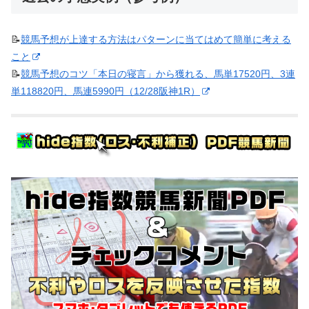
📝
競馬予想が上達する方法はパターンに当てはめて簡単に考える
こと
📝
競馬予想のコツ「本日の寝言」から獲れる、馬単17520円、3連
単118820円、馬連5990円（12/28阪神1R）