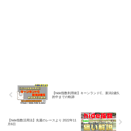
【hide指数利用術】キーンランドC、新潟2歳S、
的中までの軌跡
【hide指数活用法】先週のレースより 2022年11
月6日