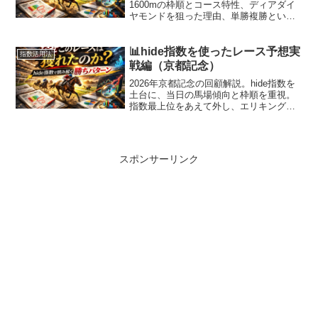
1600mの枠順とコース特性、ディアダイ
ヤモンドを狙った理由、単勝複勝という
馬券選択の考え方を解説。
📊hide指数を使ったレース予想実
指数活用法
戦編（京都記念）
2026年京都記念の回顧解説。hide指数を
土台に、当日の馬場傾向と枠順を重視。
指数最上位をあえて外し、エリキング軸
の馬連で13倍的中。指数の正しい使い方
が分かる一戦。
スポンサーリンク