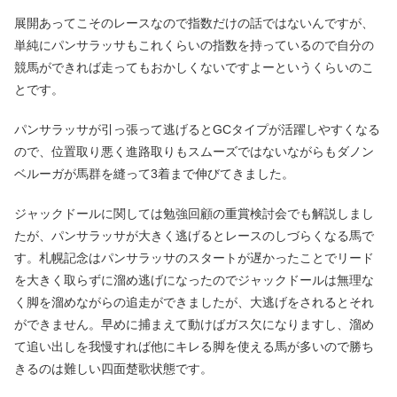
展開あってこそのレースなので指数だけの話ではないんですが、
単純にパンサラッサもこれくらいの指数を持っているので自分の
競馬ができれば走ってもおかしくないですよーというくらいのこ
とです。
パンサラッサが引っ張って逃げるとGCタイプが活躍しやすくなる
ので、位置取り悪く進路取りもスムーズではないながらもダノン
ベルーガが馬群を縫って3着まで伸びてきました。
ジャックドールに関しては勉強回顧の重賞検討会でも解説しまし
たが、パンサラッサが大きく逃げるとレースのしづらくなる馬で
す。札幌記念はパンサラッサのスタートが遅かったことでリード
を大きく取らずに溜め逃げになったのでジャックドールは無理な
く脚を溜めながらの追走ができましたが、大逃げをされるとそれ
ができません。早めに捕まえて動けばガス欠になりますし、溜め
て追い出しを我慢すれば他にキレる脚を使える馬が多いので勝ち
きるのは難しい四面楚歌状態です。