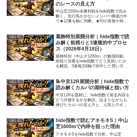
のレースの見え方
中山芝2200m未勝利戦をhide指数で読み
解く。先行馬が少ないメンバー構成の中
で★12番を軸に判断。★印の有無や枠順
を踏まえた買い方まで解説。
葛飾特別展開分析｜hide指数で読
指数活用法
み解く前残りと3連複的中プロセ
ス（2026年4月18日）
葛飾特別（中山ダ1200m）の勉強回顧。
前残り決着をhide指数でどう見抜いたか
を解説。3連複2頭軸で的中した買い方と
展開の一致ポイントを具体的に整理。
📝中京12R展開分析｜hide指数で
指数活用法
読み解くカルパの期待値と狙い方
中京12Rを題材に、hide指数で前走内容を
どう評価するかを解説。詰まりながらも
伸びたカルパの見え方と、人気とのギャ
ップを活かした狙い方を具体的に紹介し
ます。
hide指数で読むアネモネS｜中山
指数活用法
芝1600mで内枠を狙った理由
アネモネSをhide指数で分析。中山芝