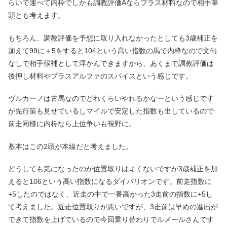
らいで運べて内枠でしかも調教評価Aならプラス材料なので相手筆
頭とも考えます。
もちろん、調教評価を予想に取り入れなかったとしても3歳補正を
加えて99に＋5をすると104という高い指数の馬で内枠なので文句
なしで相手候補として浮かんできますから、あくまで調教評価は
後押し材料やプラスアルファのスパイスという感じです。
ヴルカーノは古馬なのでどれくらいやれるかなーという感じです
が先行策も見せているしマイルで安定した指数も出しているので
前走同様に内枠なら上位争いも視野に。
基本はこの2頭が本線だと考えました。
どうしても気になったのが位置取りはよくないですが3歳補正を加
えると106という高い指数になるダイバリオンです。前走指数に
+5したのではなく、近走の中で一番高かった3走前の指数に+5し
て考えました。近走位置取りが悪いですが、3走前は早めの進出が
できて指数を上げているので今回乗り替わりでルメールさんです