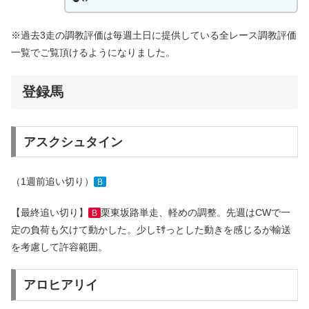
※過去3走の調教評価は毎週土日に提供している全レース調教評価
一覧でご覧頂けるようになりました。
登録馬
アスクシュタイン
（1週前追い切り）
B
【最終追い切り】
栗東坂路単走、軽めの調整。先週はCWで一
B
定の負荷も欠けて動かした。少しﾓｻっとした動きを感じるが輸送
を考慮して許容範囲。
アロヒアリイ