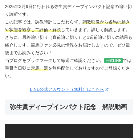
2025年3月9日に行われる弥生賞ディープインパクト記念の追い切
り診断です。
この記事では、調教時計にこだわらず、
調教映像から各馬の動き
や状態を観察して評価・解説
していきます。詳しく解説します。
さらに、最終追い切り（直前追い切り）と1週前追い切りの結果も
紹介します。競馬ファン必見の情報をお届けしますので、ぜひ最
後までお読みください！
当ブログをブックマークして毎週ご確認ください。
では
公式LINE
重賞当日朝に
穴馬一選
を無料配信しておりますのでご登録くださ
い。
LINE公式アカウント（無料）はこちら
弥生賞ディープインパクト記念 解説動画