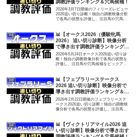
調教評価ランキング＆穴馬候補！
2026年3月7日開催のフィリーズレビュー
2026追い切り診断！独自の調教映像分析
で各馬の状態を評価し、注目馬や穴馬候
補をピックアップ。重賞攻略に役立つ調
教評価ランキングも公開中！公式LINEで
重賞当日朝に無料穴馬情報を配信中！
📊【オークス2026（優駿牝馬
調教
2026） 追い切り診断】映像分析
で導き出す調教評価ランキング＆
穴馬候補！
2026年5月24日オークス2026追い切り診
断！独自の調教映像分析で各馬の状態を
評価し、注目馬や穴馬候補をピックアッ
プ。重賞攻略に役立つ調教評価ランキン
グも公開中！公式LINEで重賞当日朝に無
料穴馬情報を配信中！
📊【フェブラリーステークス
調教
2026 追い切り診断】映像分析で
導き出す調教評価ランキング＆穴
馬候補！
2026年2月22日開催のフェブラリーステ
ークス2026追い切り診断！独自の調教映
像分析で各馬の状態を評価し、注目馬や
穴馬候補をピックアップ。重賞攻略に役
立つ調教評価ランキングも公開中！公式
LINEで重賞当日朝に無料穴馬情報を配信
📊【ヴィクトリアマイル2026 追
調教
中！
い切り診断】映像分析で導き出す
調教評価ランキング＆穴馬候補！