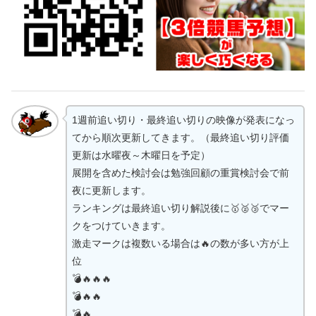
1週前追い切り・最終追い切りの映像が発表になっ
てから順次更新してきます。（最終追い切り評価
更新は水曜夜～木曜日を予定）
展開を含めた検討会は勉強回顧の重賞検討会で前
夜に更新します。
ランキングは最終追い切り解説後に🥇🥈🥉でマー
クをつけていきます。
激走マークは複数いる場合は🔥の数が多い方が上
位
💣🔥🔥🔥
💣🔥🔥
💣🔥