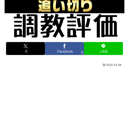
X
Facebook
LINE
0
2025.03.06