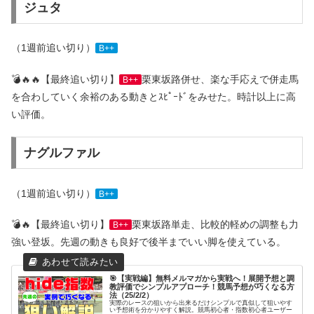
ジュタ
（1週前追い切り）
B++
💣🔥🔥【最終追い切り】
栗東坂路併せ、楽な手応えで併走馬
B++
を合わしていく余裕のある動きとｽﾋﾟｰﾄﾞをみせた。時計以上に高
い評価。
ナグルファル
（1週前追い切り）
B++
💣🔥【最終追い切り】
栗東坂路単走、比較的軽めの調整も力
B++
強い登坂。先週の動きも良好で後半までいい脚を使えている。
🎯【実戦編】無料メルマガから実戦へ！展開予想と調
教評価でシンプルアプローチ！競馬予想が巧くなる方
法（25/2/2）
実際のレースの狙いから出来るだけシンプルで真似して狙いやす
い予想術を分かりやすく解説。競馬初心者・指数初心者ユーザー