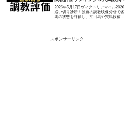
2026年5月17日ヴィクトリアマイル2026
追い切り診断！独自の調教映像分析で各
馬の状態を評価し、注目馬や穴馬候補を
ピックアップ。重賞攻略に役立つ調教評
価ランキングも公開中！公式LINEで重賞
当日朝に無料穴馬情報を配信中！
スポンサーリンク