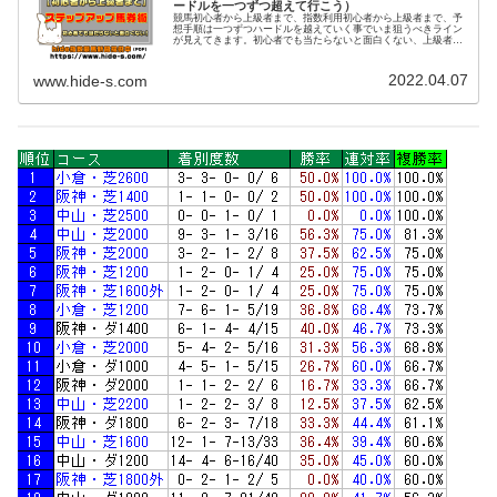
ードルを一つずつ超えて行こう）
競馬初心者から上級者まで、指数利用初心者から上級者まで、予
想手順は一つずつハードルを越えていく事でいま狙うべきライン
が見えてきます。初心者でも当たらないと面白くない、上級者は
もっと高度に当てたい、そんな悩みの解決に。
2022.04.07
www.hide-s.com