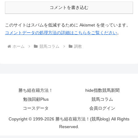
コメントを書き込む
このサイトはスパムを低減するために Akismet を使っています。
コメントデータの処理方法の詳細はこちらをご覧ください
。
ホーム
競馬コラム
調教
勝ち組在籍方法！
hide指数競馬新聞
勉強回顧Plus
競馬コラム
コースデータ
会員ログイン
Copyright © 1999-2026 勝ち組在籍方法！(競馬blog) All Rights
Reserved.