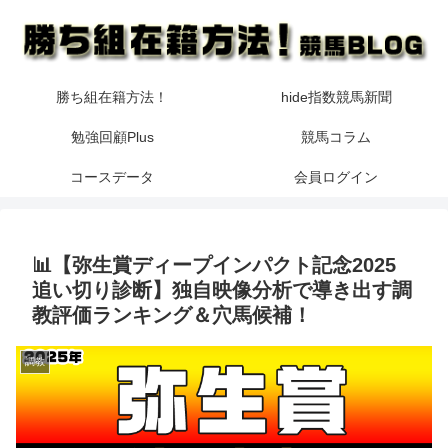
勝ち組在籍方法！
hide指数競馬新聞
勉強回顧Plus
競馬コラム
コースデータ
会員ログイン
📊【弥生賞ディープインパクト記念2025
追い切り診断】独自映像分析で導き出す調
教評価ランキング＆穴馬候補！
調教