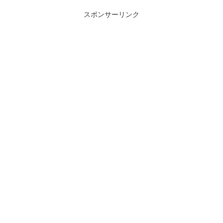
スポンサーリンク