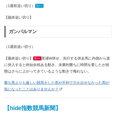
（1週前追い切り）
B++
【最終追い切り】
ガンバルマン
（1週前追い切り）
【最終追い切り】
美浦W併せ、先行する併走馬に内側から楽
B++
に併入すると終始余裕ある動き。未勝利勝ちに時間を要したが状
態はさらに上がってきているような動きで侮れない。
勝ち馬よりも厳しい競馬をした馬や不利で力を出せなかった馬が
気になったことはありませんか？
【hide指数競馬新聞】