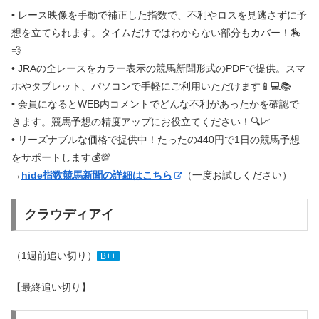
• レース映像を手動で補正した指数で、不利やロスを見逃さずに予
想を立てられます。タイムだけではわからない部分もカバー！🏇
💨
• JRAの全レースをカラー表示の競馬新聞形式のPDFで提供。スマ
ホやタブレット、パソコンで手軽にご利用いただけます📱💻📚
• 会員になるとWEB内コメントでどんな不利があったかを確認で
きます。競馬予想の精度アップにお役立てください！🔍📈
• リーズナブルな価格で提供中！たったの440円で1日の競馬予想
をサポートします💰💯
→
hide指数競馬新聞の詳細はこちら
（一度お試しください）
クラウディアイ
（1週前追い切り）
B++
【最終追い切り】