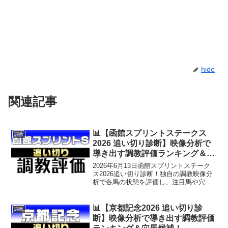
hide
関連記事
📊【函館スプリントステークス
調教
2026 追い切り診断】映像分析で
導き出す調教評価ランキング＆穴
馬候補！
2026年6月13日函館スプリントステーク
ス2026追い切り診断！独自の調教映像分
析で各馬の状態を評価し、注目馬や穴馬
候補をピックアップ。重賞攻略に役立つ
調教評価ランキングも公開中！公式LINE
で重賞当日朝に無料穴馬情報を配信中！
📊【京都記念2026 追い切り診
調教
断】映像分析で導き出す調教評価