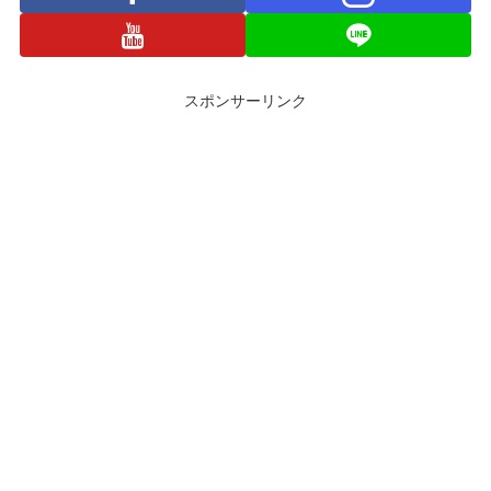
スポンサーリンク