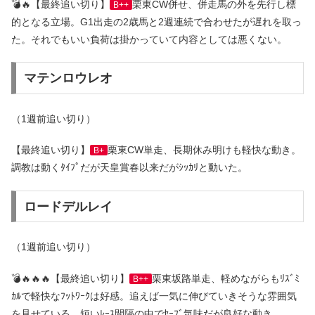
💣🔥【最終追い切り】
栗東CW併せ、併走馬の外を先行し標
B++
的となる立場。G1出走の2歳馬と2週連続で合わせたが遅れを取っ
た。それでもいい負荷は掛かっていて内容としては悪くない。
マテンロウレオ
（1週前追い切り）
【最終追い切り】
栗東CW単走、長期休み明けも軽快な動き。
B+
調教は動くﾀｲﾌﾟだが天皇賞春以来だがｼｯｶﾘと動いた。
ロードデルレイ
（1週前追い切り）
💣🔥🔥🔥【最終追い切り】
栗東坂路単走、軽めながらもﾘｽﾞﾐ
B++
ｶﾙで軽快なﾌｯﾄﾜｰｸは好感。追えば一気に伸びていきそうな雰囲気
を見せている。短いﾚｰｽ間隔の中でｾｰﾌﾞ気味だが良好な動き。