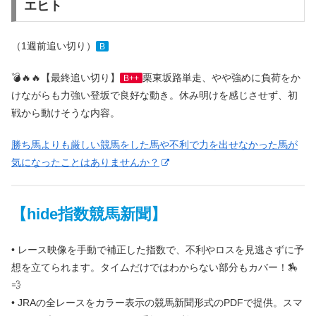
エヒト
（1週前追い切り）
B
💣🔥🔥【最終追い切り】
栗東坂路単走、やや強めに負荷をか
B++
けながらも力強い登坂で良好な動き。休み明けを感じさせず、初
戦から動けそうな内容。
勝ち馬よりも厳しい競馬をした馬や不利で力を出せなかった馬が
気になったことはありませんか？
【hide指数競馬新聞】
• レース映像を手動で補正した指数で、不利やロスを見逃さずに予
想を立てられます。タイムだけではわからない部分もカバー！🏇
💨
• JRAの全レースをカラー表示の競馬新聞形式のPDFで提供。スマ