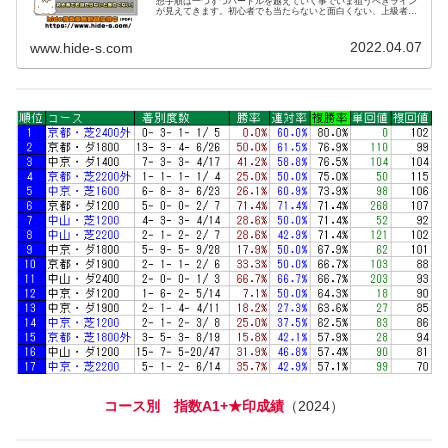
想手順は一つずつハードルを越えていく事でいま狙うべきライン
が見えてきます。初心者でも当たらないと面白くない、上級者は
もっと高度に当てたい、そんな悩みの解決に。
2022.04.07
www.hide-s.com
コース別 指数A1+★印成績
（2024）