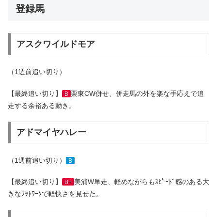
登録馬
アスクワイルドモア
（1週前追い切り）
【最終追い切り】
栗東CW併せ、併走馬の外を楽な手応えで追
B
走する余裕ある動き。
アドマイヤハレー
（1週前追い切り）
B
【最終追い切り】
美浦W単走、軽めながらもｽﾋﾟｰﾄﾞ感のある大
B+
きなﾌｯﾄﾜｰｸで軽快さを見せた。