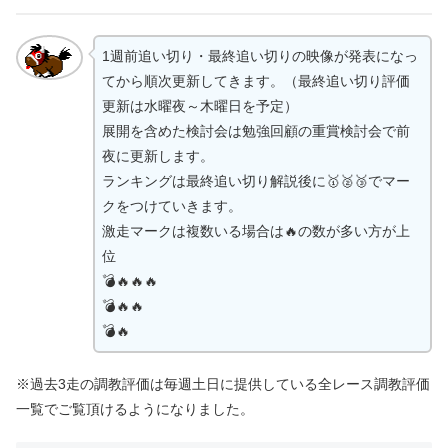
1週前追い切り・最終追い切りの映像が発表になっ
てから順次更新してきます。（最終追い切り評価
更新は水曜夜～木曜日を予定）
展開を含めた検討会は勉強回顧の重賞検討会で前
夜に更新します。
ランキングは最終追い切り解説後に🥇🥈🥉でマー
クをつけていきます。
激走マークは複数いる場合は🔥の数が多い方が上
位
💣🔥🔥🔥
💣🔥🔥
💣🔥
※過去3走の調教評価は毎週土日に提供している全レース調教評価
一覧でご覧頂けるようになりました。