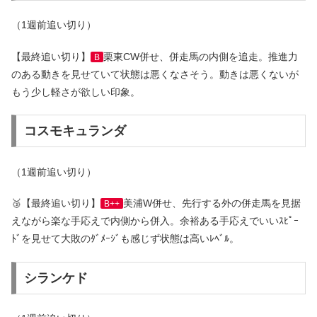
（1週前追い切り）
【最終追い切り】
栗東CW併せ、併走馬の内側を追走。推進力
B
のある動きを見せていて状態は悪くなさそう。動きは悪くないが
もう少し軽さが欲しい印象。
コスモキュランダ
（1週前追い切り）
🥉【最終追い切り】
美浦W併せ、先行する外の併走馬を見据
B++
えながら楽な手応えで内側から併入。余裕ある手応えでいいｽﾋﾟｰ
ﾄﾞを見せて大敗のﾀﾞﾒｰｼﾞも感じず状態は高いﾚﾍﾞﾙ。
シランケド