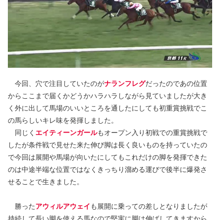
今回、穴で注目していたのが
ナランフレグ
だったのであの位置
からここまで届くかどうかハラハラしながら見ていましたが大き
く外に出して馬場のいいところを通したにしても初重賞挑戦でこ
の馬らしいキレ味を発揮しました。
同じく
エイティーンガール
もオープン入り初戦での重賞挑戦で
したが条件戦で見せた来た伸び脚は長く良いものを持っていたの
で今回は展開や馬場が向いたにしてもこれだけの脚を発揮できた
のは中途半端な位置ではなくきっちり溜める運びで後半に爆発さ
せることで生きました。
勝った
アウィルアウェイ
も展開に乗っての差しとなりましたが
持続して長い脚を使える馬なので堅実に脚は伸ばしてきますから