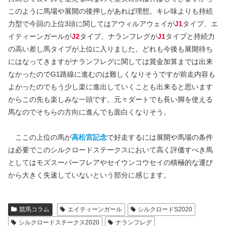
このように馬場や展開の後押しがあれば理想。キレ味よりも持続
力型で今回の上位3頭に関してはアウィルアウェイが
J1
タイプ、エ
イティーンガールが
J2
タイプ、ナランフレグが
J1
タイプと持続力
の高い差し馬タイプが上位に入りました。どれも今後も展開待ち
にはなってきますがナランフレグに関しては賞金加算までは出来
なかったのでG1路線に進むのは難しくなりそうですが前走内容も
よかったのでもう少し楽に進出していくことも出来ると思います
からこの先も楽しみな一頭です。元々ダートでも長い脚を使える
馬なのでそちらの方向に進んでも面白くなりそう。
ここの上位の馬が
高松宮記念
で好走するには展開や馬場の条件
は必要でこのシルクロードステークスにおいて高く評価すべき馬
としてはモズスーパーフレアやセイウンコウセイの積極的な運び
から大きく失速していないという部分に感じます。
競馬コラム
エイティーンガール
シルクロードS2020
シルクロードステークス2020
ナランフレグ