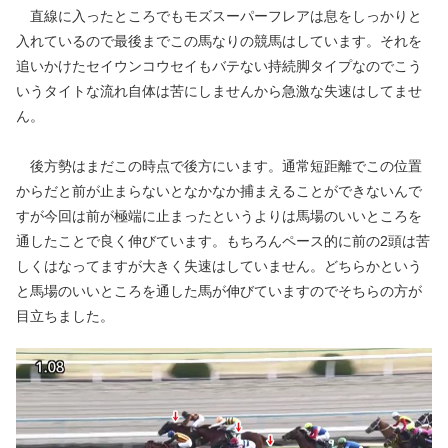
直線に入ったところでもモズスーパーフレアは息をしっかりと
入れているので最後までこの馬なりの競馬はしています。それを
追いかけたセイウンコウセイもバテない持続脚タイプなのでこう
いうタイトな流れ自体は苦にしませんから急激な失速はしてませ
ん。
後方勢はまだこの時点で後方にいます。通常短距離でこの位置
からだと前が止まらないとなかなか捕まえることができないんで
すが今回は前が極端に止まったというよりは馬場のいいところを
通したことで良く伸びています。もちろんペース的に前の2頭は苦
しくはなってますが大きく失速はしていません。どちらかという
と馬場のいいところを通した馬が伸びていますのでそちらの方が
目立ちました。