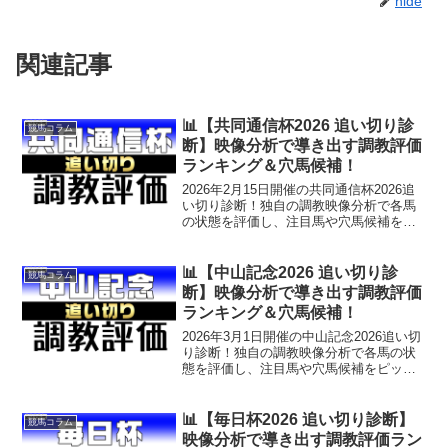
hide
関連記事
📊【共同通信杯2026 追い切り診
競馬コラム
断】映像分析で導き出す調教評価
ランキング＆穴馬候補！
2026年2月15日開催の共同通信杯2026追
い切り診断！独自の調教映像分析で各馬
の状態を評価し、注目馬や穴馬候補をピ
ックアップ。重賞攻略に役立つ調教評価
ランキングも公開中！公式LINEで重賞当
日朝に無料穴馬情報を配信中！
📊【中山記念2026 追い切り診
競馬コラム
断】映像分析で導き出す調教評価
ランキング＆穴馬候補！
2026年3月1日開催の中山記念2026追い切
り診断！独自の調教映像分析で各馬の状
態を評価し、注目馬や穴馬候補をピック
アップ。重賞攻略に役立つ調教評価ラン
キングも公開中！公式LINEで重賞当日朝
に無料穴馬情報を配信中！
📊【毎日杯2026 追い切り診断】
競馬コラム
映像分析で導き出す調教評価ラン