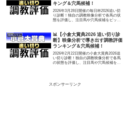
キング＆穴馬候補！
2026年3月28日開催の毎日杯2026追い切
り診断！独自の調教映像分析で各馬の状
態を評価し、注目馬や穴馬候補をピック
アップ。重賞攻略に役立つ調教評価ラン
キングも公開中！公式LINEで重賞当日朝
に無料穴馬情報を配信中！
📊【小倉大賞典2026 追い切り診
競馬コラム
断】映像分析で導き出す調教評価
ランキング＆穴馬候補！
2026年2月22日開催の小倉大賞典2026追
い切り診断！独自の調教映像分析で各馬
の状態を評価し、注目馬や穴馬候補をピ
ックアップ。重賞攻略に役立つ調教評価
ランキングも公開中！公式LINEで重賞当
日朝に無料穴馬情報を配信中！
スポンサーリンク