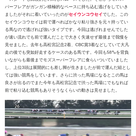
パーフレアがガンガン積極的なペースに持ち込む逃げをしていき
ましたがそれに着いていったのが
セイウンコウセイ
でした。この
セイウンコウセイは前で運べればかなり粘り強さを元々持ってい
る馬なので逃げれば強いタイプです。今回は逃げれませんでした
が速い流れでも前で運んだことで大きく失速せず最後まで我慢を
見せました。去年も高松宮記念2着、CBC賞3着などしていて大凡
走の後でも突如好走するケースのある馬です。今回も58㌔を背負
いながらも最後までモズスーパーフレアに食らいついていました
し、上位3頭は展開的にも差し脚が生きましたが前で運んだ組とし
ては強い競馬をしています。さらに渋った馬場になるとこの馬は
良さが出るのでまた今年も高松宮記念で渋った馬場にでもなれば
前で粘り込む競馬もありそうなくらいの動きは見せました。