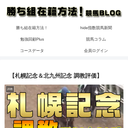
勝ち組在籍方法！
hide指数競馬新聞
勉強回顧Plus
競馬コラム
コースデータ
会員ログイン
【札幌記念＆北九州記念 調教評価】
調教