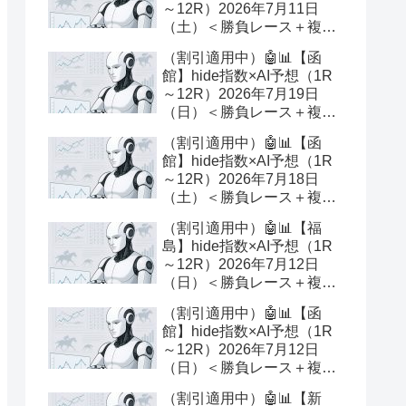
～12R）2026年7月11日
（土）＜勝負レース＋複コ
ロ＋WIN5対応＞
（割引適用中）🤖📊【函
館】hide指数×AI予想（1R
～12R）2026年7月19日
（日）＜勝負レース＋複コ
ロ＋WIN5対応＞
（割引適用中）🤖📊【函
館】hide指数×AI予想（1R
～12R）2026年7月18日
（土）＜勝負レース＋複コ
ロ＋WIN5対応＞
（割引適用中）🤖📊【福
島】hide指数×AI予想（1R
～12R）2026年7月12日
（日）＜勝負レース＋複コ
ロ＋WIN5対応＞
（割引適用中）🤖📊【函
館】hide指数×AI予想（1R
～12R）2026年7月12日
（日）＜勝負レース＋複コ
ロ＋WIN5対応＞
（割引適用中）🤖📊【新