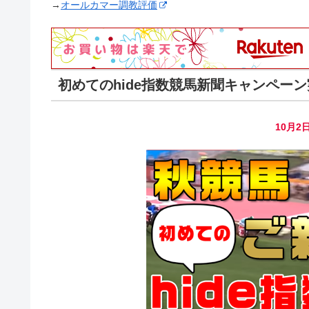
→
オールカマー調教評価
初めてのhide指数競馬新聞キャンペー
10月2