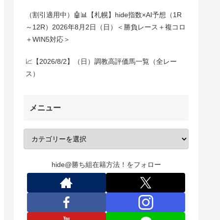
（割引適用中）🤖📊【札幌】hide指数×AI予想（1R
～12R）2026年8月2日（日）＜勝負レース＋複コロ
＋WIN5対応＞
📈【2026/8/2】（日）調教高評価馬一覧（全レー
ス）
メニュー
hide@勝ち組在籍方法！をフォロー