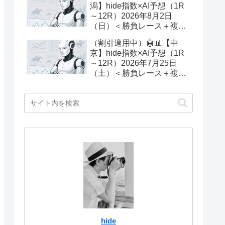
潟】hide指数×AI予想（1R
～12R）2026年8月2日
（日）＜勝負レース＋複コ
ロ＋WIN5対応＞
（割引適用中）🤖📊【中
京】hide指数×AI予想（1R
～12R）2026年7月25日
（土）＜勝負レース＋複コ
ロ＋WIN5対応＞
hide