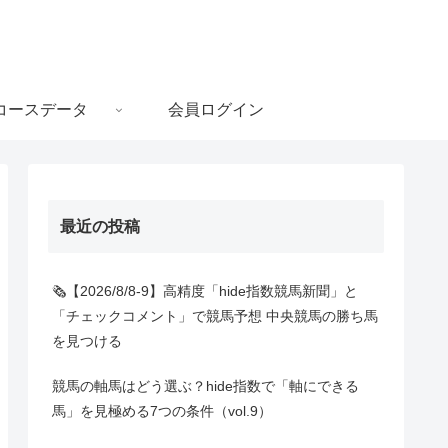
コースデータ
会員ログイン
最近の投稿
🗞【2026/8/8-9】高精度「hide指数競馬新聞」と
「チェックコメント」で競馬予想 中央競馬の勝ち馬
を見つける
競馬の軸馬はどう選ぶ？hide指数で「軸にできる
馬」を見極める7つの条件（vol.9）