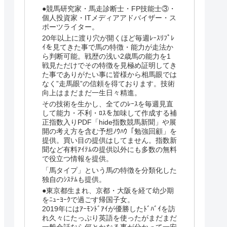
●競馬研究家・馬走診断士・FP技能士③・
個人投資家・ITメディアアドバイザー・ス
ポーツライター。
20年以上に渡り穴が開くほど毎週ﾚｰｽﾘﾌﾟﾚ
ｲを見てきた事で馬の特徴・能力が走法か
ら判断可能。戦歴の浅い2歳馬の能力を1
戦見ただけでその特徴を見極め証明してき
た事でありがたい事に皆様から相馬眼では
なく”走馬眼”の信頼を得ております。技術
向上はまだまだ一生日々精進。
その技術を生かし、全てのﾚｰｽを毎週見直
して能力・不利・ﾛｽを加味して作成する補
正指数入りPDF「hide指数競馬新聞」や展
開の考え方を含む予想ﾉｳﾊｳ「勉強回顧」を
提供。買い目の提供はしてません。指数新
聞など有料ｱｲﾃﾑの提供以外にも多数の無料
で役立つ情報を提供。
「馬タイプ」という馬の特徴を分類化した
独自のｼｽﾃﾑも提供。
●東京都生まれ、京都・大阪を経て幼少期
をﾆｭｰﾖｰｸで過ごす帰国子女。
2019年にはｱｰﾓﾝﾄﾞｱｲが優勝したﾄﾞﾊﾞｲを訪
れ久々にたっぷり英語を使ったがまだまだ
一般会話なら何とかなる事が分かって一安