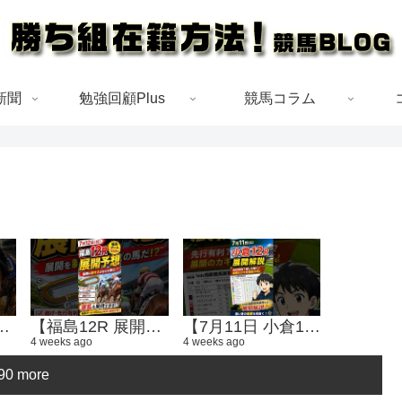
新聞
勉強回顧Plus
競馬コラム
OP6｜7月26日(日) 最終追い切りで動いた馬は？【東海ステークス】
【福島12R 展開予想】前残りか波乱か!? 福島ダート1150mをhide指数で徹底分析｜2026年7月12日（日）
【7月11日 小倉12R】展開ひとつで結果が変わる!? hide指数競馬新聞で徹底展開解説｜競馬予想
4 weeks ago
4 weeks ago
90 more