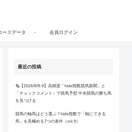
コースデータ
会員ログイン
最近の投稿
🗞【2026/8/8-9】高精度「hide指数競馬新聞」と
「チェックコメント」で競馬予想 中央競馬の勝ち馬
を見つける
競馬の軸馬はどう選ぶ？hide指数で「軸にできる
馬」を見極める7つの条件（vol.9）