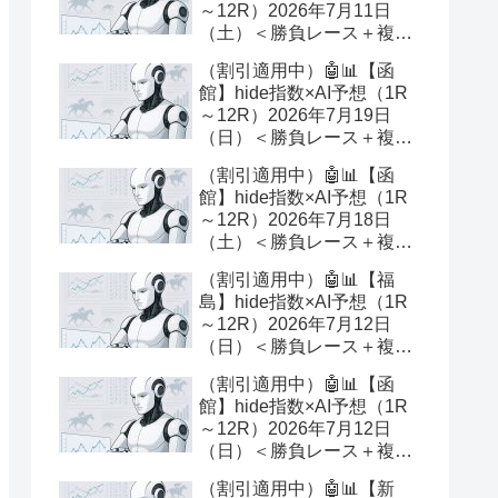
～12R）2026年7月11日
（土）＜勝負レース＋複コ
ロ＋WIN5対応＞
（割引適用中）🤖📊【函
館】hide指数×AI予想（1R
～12R）2026年7月19日
（日）＜勝負レース＋複コ
ロ＋WIN5対応＞
（割引適用中）🤖📊【函
館】hide指数×AI予想（1R
～12R）2026年7月18日
（土）＜勝負レース＋複コ
ロ＋WIN5対応＞
（割引適用中）🤖📊【福
島】hide指数×AI予想（1R
～12R）2026年7月12日
（日）＜勝負レース＋複コ
ロ＋WIN5対応＞
（割引適用中）🤖📊【函
館】hide指数×AI予想（1R
～12R）2026年7月12日
（日）＜勝負レース＋複コ
ロ＋WIN5対応＞
（割引適用中）🤖📊【新