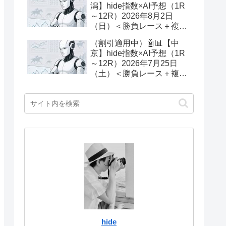
潟】hide指数×AI予想（1R
～12R）2026年8月2日
（日）＜勝負レース＋複コ
ロ＋WIN5対応＞
（割引適用中）🤖📊【中
京】hide指数×AI予想（1R
～12R）2026年7月25日
（土）＜勝負レース＋複コ
ロ＋WIN5対応＞
hide