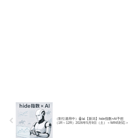
（割引適用中）🤖📊【新潟】hide指数×AI予想
（1R～12R）2026年5月9日（土）＜WIN5対応＞