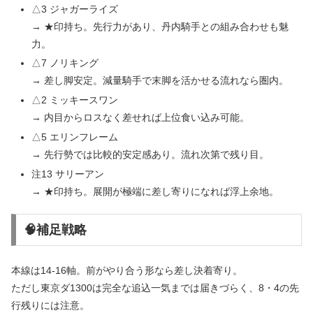
△3 ジャガーライズ
→ ★印持ち。先行力があり、丹内騎手との組み合わせも魅
力。
△7 ノリキング
→ 差し脚安定。減量騎手で末脚を活かせる流れなら圏内。
△2 ミッキースワン
→ 内目からロスなく差せれば上位食い込み可能。
△5 エリンフレーム
→ 先行勢では比較的安定感あり。流れ次第で残り目。
注13 サリーアン
→ ★印持ち。展開が極端に差し寄りになれば浮上余地。
🧠補足戦略
本線は14-16軸。前がやり合う形なら差し決着寄り。
ただし東京ダ1300は完全な追込一気までは届きづらく、8・4の先
行残りには注意。