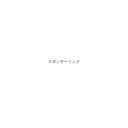
スポンサーリンク