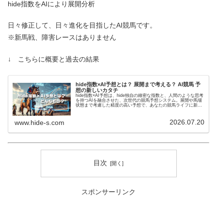
hide指数をAIにより展開分析
日々修正して、日々進化を目指したAI競馬です。
※新馬戦、障害レースはありません
↓ こちらに概要と過去の結果
hide指数×AI予想とは？ 展開まで考える？ AI競馬 予
想の新しいカタチ
hide指数×AI予想は、hide独自の緻密な指数と、人間のような思考
を持つAIを融合させた、次世代の競馬予想システム。展開や馬場
状態まで考慮した精度の高い予想で、あなたの競馬ライフに新し
い価値を提供します。
2026.07.20
www.hide-s.com
目次
スポンサーリンク