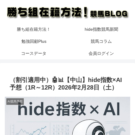
勝ち組在籍方法！
hide指数競馬新聞
勉強回顧Plus
競馬コラム
コースデータ
会員ログイン
（割引適用中）🤖📊【中山】hide指数×AI
予想（1R～12R）2026年2月28日（土）
AI競馬予想