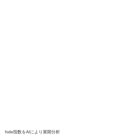
hide指数をAIにより展開分析