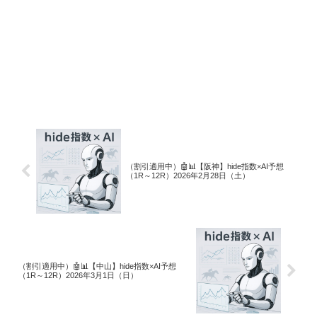
（割引適用中）🤖📊【阪神】hide指数×AI予想
（1R～12R）2026年2月28日（土）
（割引適用中）🤖📊【中山】hide指数×AI予想
（1R～12R）2026年3月1日（日）