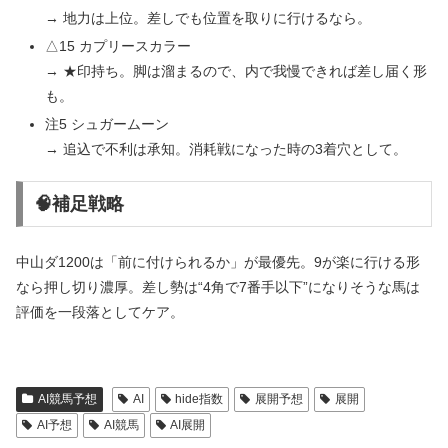
→ 地力は上位。差しでも位置を取りに行けるなら。
△15 カプリースカラー
→ ★印持ち。脚は溜まるので、内で我慢できれば差し届く形
も。
注5 シュガームーン
→ 追込で不利は承知。消耗戦になった時の3着穴として。
🧠補足戦略
中山ダ1200は「前に付けられるか」が最優先。9が楽に行ける形
なら押し切り濃厚。差し勢は“4角で7番手以下”になりそうな馬は
評価を一段落としてケア。
AI競馬予想
AI
hide指数
展開予想
展開
AI予想
AI競馬
AI展開