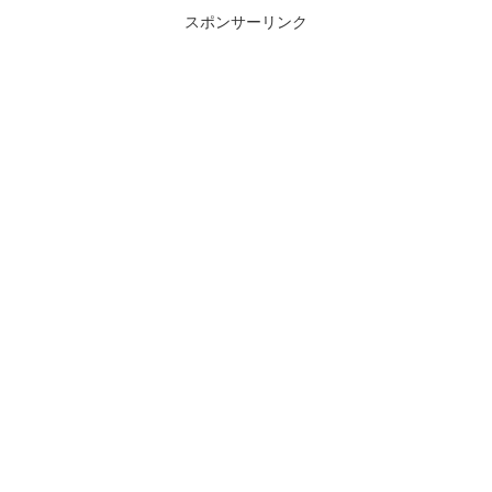
スポンサーリンク