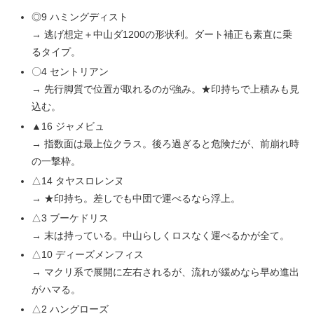
◎9 ハミングディスト
→ 逃げ想定＋中山ダ1200の形状利。ダート補正も素直に乗
るタイプ。
〇4 セントリアン
→ 先行脚質で位置が取れるのが強み。★印持ちで上積みも見
込む。
▲16 ジャメビュ
→ 指数面は最上位クラス。後ろ過ぎると危険だが、前崩れ時
の一撃枠。
△14 タヤスロレンヌ
→ ★印持ち。差しでも中団で運べるなら浮上。
△3 ブーケドリス
→ 末は持っている。中山らしくロスなく運べるかが全て。
△10 ディーズメンフィス
→ マクリ系で展開に左右されるが、流れが緩めなら早め進出
がハマる。
△2 ハングローズ