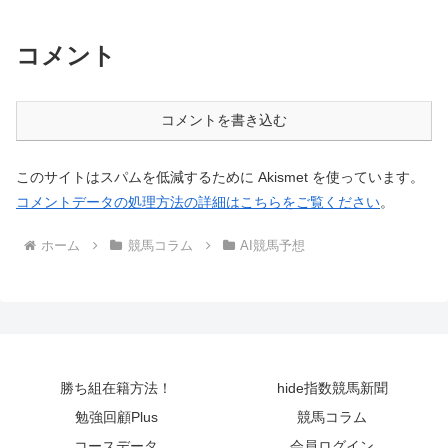
コメント
コメントを書き込む
このサイトはスパムを低減するために Akismet を使っています。
コメントデータの処理方法の詳細はこちらをご覧ください
。
ホーム
競馬コラム
AI競馬予想
勝ち組在籍方法！
hide指数競馬新聞
勉強回顧Plus
競馬コラム
コースデータ
会員ログイン