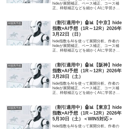
hideが展開補正、ペース補正、コース補
正、枠順補正などを細かくAIに学習させ
たうえで、hide指数を読み込ませてAIが
分析し、出力。作者のhideがやること
は、データを読み込ませただけなのでAI
（割引適用中）🤖📊【中京】hide
AI競馬予想
の出力とhideの考えが必ずしも一致する
指数×AI予想（1R～12R）2026年
とは限りませんが、日々の細かい調整を
3月22日（日）
加えることでより作者の考え方に近づけ
るように進化を試みています。
hide指数をAIを使って展開分析。作者の
hideが展開補正、ペース補正、コース補
正、枠順補正などを細かくAIに学習させ
たうえで、hide指数を読み込ませてAIが
分析し、出力。作者のhideがやること
は、データを読み込ませただけなのでAI
（割引適用中）🤖📊【阪神】hide
AI競馬予想
の出力とhideの考えが必ずしも一致する
指数×AI予想（1R～12R）2026年
とは限りませんが、日々の細かい調整を
3月28日（土）
加えることでより作者の考え方に近づけ
るように進化を試みています。
hide指数をAIを使って展開分析。作者の
hideが展開補正、ペース補正、コース補
正、枠順補正などを細かくAIに学習させ
たうえで、hide指数を読み込ませてAIが
分析し、出力。作者のhideがやること
は、データを読み込ませただけなのでAI
（割引適用中）🤖📊【東京】hide
AI競馬予想
の出力とhideの考えが必ずしも一致する
指数×AI予想（1R～12R）2026年
とは限りませんが、日々の細かい調整を
5月30日（土）＜WIN5対応＞
加えることでより作者の考え方に近づけ
るように進化を試みています。
hide指数をAIを使って展開分析。作者の