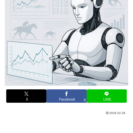
X
Facebook
LINE
0
2026.02.28