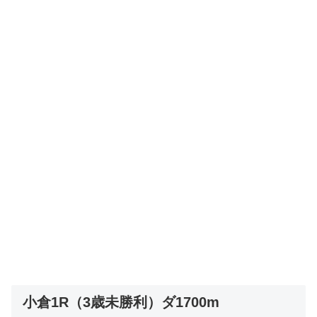
小倉1R（3歳未勝利）ダ1700m