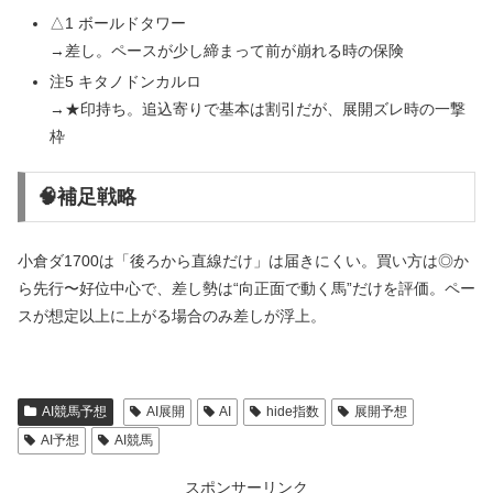
△1 ボールドタワー
→差し。ペースが少し締まって前が崩れる時の保険
注5 キタノドンカルロ
→★印持ち。追込寄りで基本は割引だが、展開ズレ時の一撃
枠
🧠補足戦略
小倉ダ1700は「後ろから直線だけ」は届きにくい。買い方は◎か
ら先行〜好位中心で、差し勢は“向正面で動く馬”だけを評価。ペー
スが想定以上に上がる場合のみ差しが浮上。
AI競馬予想
AI展開
AI
hide指数
展開予想
AI予想
AI競馬
スポンサーリンク