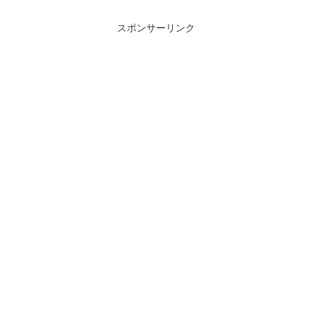
スポンサーリンク