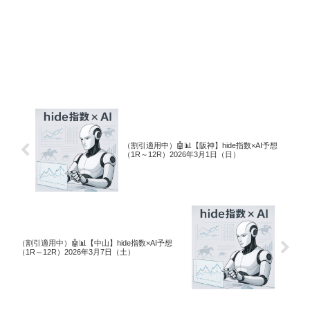
（割引適用中）🤖📊【阪神】hide指数×AI予想
（1R～12R）2026年3月1日（日）
（割引適用中）🤖📊【中山】hide指数×AI予想
（1R～12R）2026年3月7日（土）