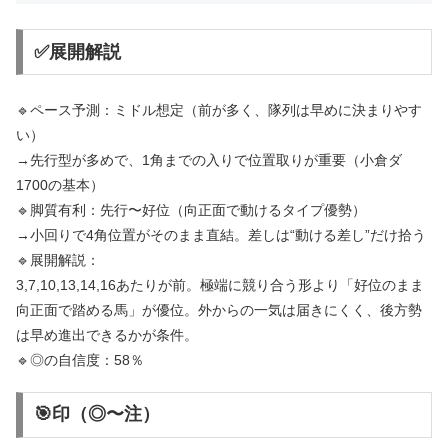
✅展開解説
🔹ペース予測：ミドル想定（前が多く、隊列は早めに決まりやす
い）
→先行型が多めで、1角までの入りで位置取りが重要（小倉ダ
1700の基本）
🔹脚質有利：先行〜好位（向正面で動けるタイプ優勢）
→小回りで4角位置がそのまま直結。差しは“動ける差し”だけ拾う
🔹展開解説：
3,7,10,13,14,16あたりが前。極端に競り合う形より「好位のまま
向正面で踏める馬」が優位。外からの一気は届きにくく、後方勢
は早め進出できるかが条件。
🔹◎の自信度：58％
🎯印（◎〜注）