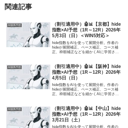
関連記事
（割引適用中）🤖📊【京都】hide
AI競馬予想
指数×AI予想（1R～12R）2026年
5月3日（日）＜WIN5対応＞
hide指数をAIを使って展開分析。作者の
hideが展開補正、ペース補正、コース補
正、枠順補正などを細かくAIに学習させ
たうえで、hide指数を読み込ませてAIが
分析し、出力。作者のhideがやること
は、データを読み込ませただけなのでAI
（割引適用中）🤖📊【阪神】hide
AI競馬予想
の出力とhideの考えが必ずしも一致する
指数×AI予想（1R～12R）2026年
とは限りませんが、日々の細かい調整を
4月5日（日）
加えることでより作者の考え方に近づけ
るように進化を試みています。
hide指数をAIを使って展開分析。作者の
hideが展開補正、ペース補正、コース補
正、枠順補正などを細かくAIに学習させ
たうえで、hide指数を読み込ませてAIが
分析し、出力。作者のhideがやること
は、データを読み込ませただけなのでAI
（割引適用中）🤖📊【中山】hide
AI競馬予想
の出力とhideの考えが必ずしも一致する
指数×AI予想（1R～12R）2026年
とは限りませんが、日々の細かい調整を
3月21日（土）
加えることでより作者の考え方に近づけ
るように進化を試みています。
hide指数をAIを使って展開分析。作者の