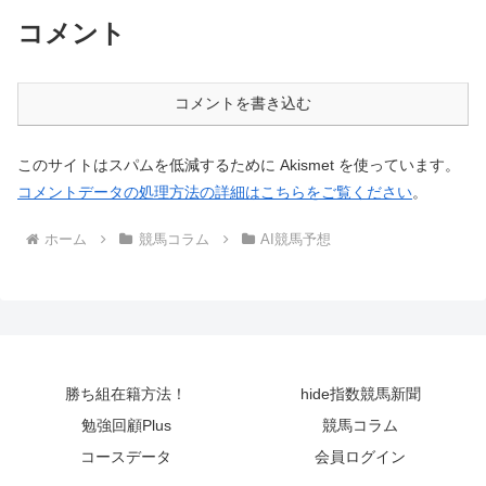
コメント
コメントを書き込む
このサイトはスパムを低減するために Akismet を使っています。
コメントデータの処理方法の詳細はこちらをご覧ください
。
ホーム
競馬コラム
AI競馬予想
勝ち組在籍方法！
hide指数競馬新聞
勉強回顧Plus
競馬コラム
コースデータ
会員ログイン