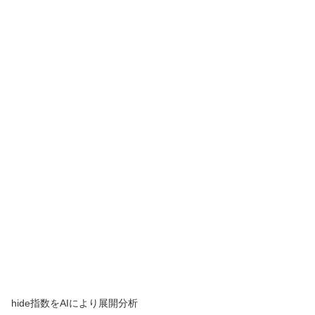
hide指数をAIにより展開分析