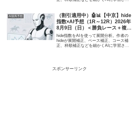
たうえで、hide指数を読み込ませてAIが
分析し、出力。作者のhideがやること
は、データを読み込ませただけなのでAI
（割引適用中）🤖📊【中京】hide
AI競馬予想
の出力とhideの考えが必ずしも一致する
指数×AI予想（1R～12R）2026年
とは限りませんが、日々の細かい調整を
8月9日（日）＜勝負レース＋複コ
加えることでより作者の考え方に近づけ
ロ＋WIN5対応＞
るように進化を試みています。
hide指数をAIを使って展開分析。作者の
hideが展開補正、ペース補正、コース補
正、枠順補正などを細かくAIに学習させ
たうえで、hide指数を読み込ませてAIが
分析し、出力。作者のhideがやること
は、データを読み込ませただけなのでAI
の出力とhideの考えが必ずしも一致する
スポンサーリンク
とは限りませんが、日々の細かい調整を
加えることでより作者の考え方に近づけ
るように進化を試みています。