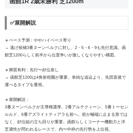
函館1R 2歳未勝利 芝1200m
✅展開解説
🔹ペース予測：ややハイペース寄り
→ 逃げ候補3番ヌーンベルクに対し、2・5・6・9も先行意識。函
館芝1200らしく前半から位置争いが激しくなりやすい構図。
🔹脚質有利：先行〜好位差し
→ 函館芝1200は4角射程圏が重要。単純な追込より、先団直後で
運べるタイプを重視。
🔹展開解説：
3番ヌーンベルクが主導権濃厚。2番アルテクィーン、5番トーセン
ルルド、6番アズライトティアラも前へ。前が極端に止まる形では
なく、好位組の立ち回りが重要。函館らしくコーナー機動力と洋
芝適性が問われるレースで、内〜中枠の先行勢を上位視。