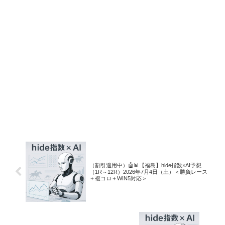
（割引適用中）🤖📊【福島】hide指数×AI予想
（1R～12R）2026年7月4日（土）＜勝負レース
＋複コロ＋WIN5対応＞