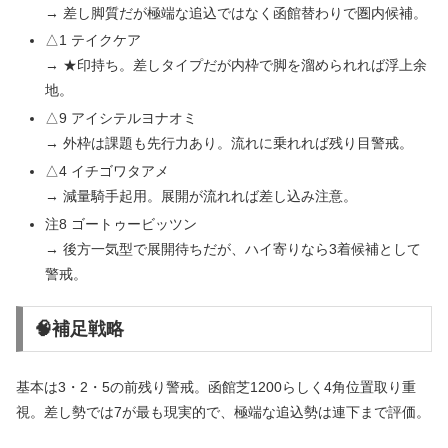
→ 差し脚質だが極端な追込ではなく函館替わりで圏内候補。
△1 テイクケア
→ ★印持ち。差しタイプだが内枠で脚を溜められれば浮上余
地。
△9 アイシテルヨナオミ
→ 外枠は課題も先行力あり。流れに乗れれば残り目警戒。
△4 イチゴワタアメ
→ 減量騎手起用。展開が流れれば差し込み注意。
注8 ゴートゥービッツン
→ 後方一気型で展開待ちだが、ハイ寄りなら3着候補として
警戒。
🧠補足戦略
基本は3・2・5の前残り警戒。函館芝1200らしく4角位置取り重
視。差し勢では7が最も現実的で、極端な追込勢は連下まで評価。