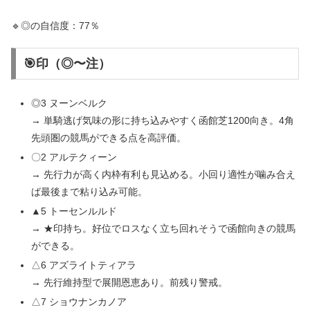
🔹◎の自信度：77％
🎯印（◎〜注）
◎3 ヌーンベルク
→ 単騎逃げ気味の形に持ち込みやすく函館芝1200向き。4角
先頭圏の競馬ができる点を高評価。
〇2 アルテクィーン
→ 先行力が高く内枠有利も見込める。小回り適性が噛み合え
ば最後まで粘り込み可能。
▲5 トーセンルルド
→ ★印持ち。好位でロスなく立ち回れそうで函館向きの競馬
ができる。
△6 アズライトティアラ
→ 先行維持型で展開恩恵あり。前残り警戒。
△7 ショウナンカノア