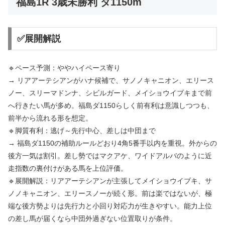
福島1R 3歳未勝利 ダ1150m
✅展開解説
🔹ペース予測：ややハイペース寄り
→ リアアーテシアンがハナ候補で、サノノキャニオン、エリース
ノー、スリーマドンナ、シビルガード、メイショウイブキまで前
へ行きたい馬が多め。福島ダ1150らしく前有利は意識しつつも、
前半から流れる形を想定。
🔹脚質有利：逃げ～先行中心、差しは中団まで
→ 福島ダ1150の補助ルールどおり4角5番手以内を重視。外からの
後方一気は割引。差し勢ではマクアケ、ワイドアルバのように近
走指数の裏付けがある馬を上位評価。
🔹展開解説：リアアーテシアンが主張してメイショウイブキ、サ
ノノキャニオン、エリースノーが続く形。前は楽ではないが、極
端な後方勢よりは先行力と小回り対応力が生きやすい。能力上位
の差し馬が届くなら中団外過ぎない位置取りが条件。