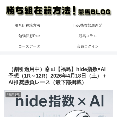
勝ち組在籍方法！
hide指数競馬新聞
勉強回顧Plus
競馬コラム
コースデータ
会員ログイン
（割引適用中）🤖📊【福島】hide指数×AI
予想（1R～12R）2026年4月18日（土）＋
AI推奨勝負レース（最下部掲載）
AI競馬予想