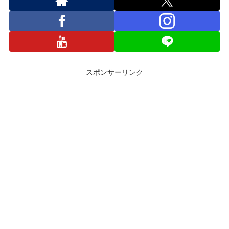
スポンサーリンク