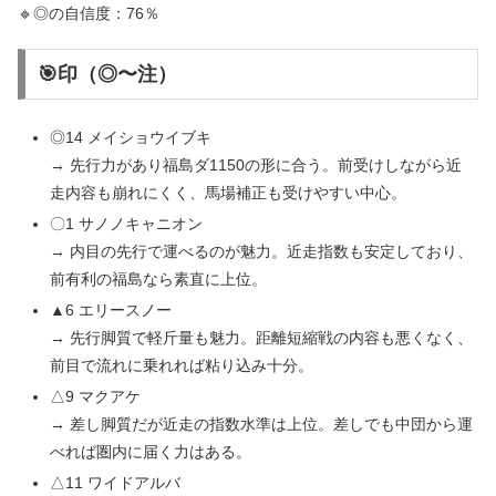
🔹◎の自信度：76％
🎯印（◎〜注）
◎14 メイショウイブキ
→ 先行力があり福島ダ1150の形に合う。前受けしながら近
走内容も崩れにくく、馬場補正も受けやすい中心。
〇1 サノノキャニオン
→ 内目の先行で運べるのが魅力。近走指数も安定しており、
前有利の福島なら素直に上位。
▲6 エリースノー
→ 先行脚質で軽斤量も魅力。距離短縮戦の内容も悪くなく、
前目で流れに乗れれば粘り込み十分。
△9 マクアケ
→ 差し脚質だが近走の指数水準は上位。差しでも中団から運
べれば圏内に届く力はある。
△11 ワイドアルバ