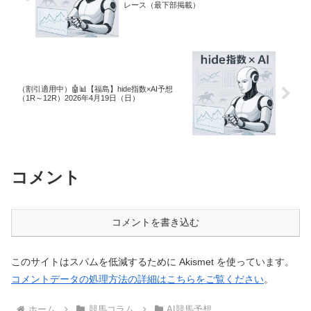
レース（最下部掲載）
（割引適用中）🤖📊【福島】hide指数×AI予想
（1R～12R）2026年4月19日（日）
コメント
コメントを書き込む
このサイトはスパムを低減するために Akismet を使っています。
コメントデータの処理方法の詳細はこちらをご覧ください
。
ホーム
競馬コラム
AI競馬予想