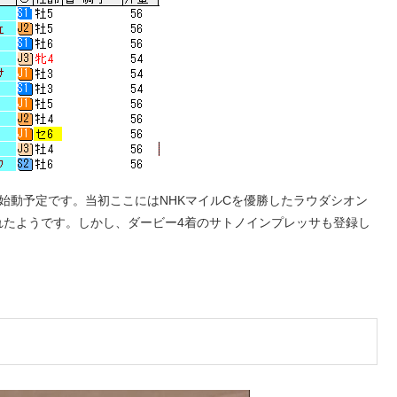
動予定です。当初ここにはNHKマイルCを優勝したラウダシオン
れたようです。しかし、ダービー4着のサトノインプレッサも登録し