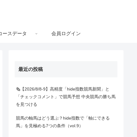
コースデータ
会員ログイン
最近の投稿
🗞【2026/8/8-9】高精度「hide指数競馬新聞」と
「チェックコメント」で競馬予想 中央競馬の勝ち馬
を見つける
競馬の軸馬はどう選ぶ？hide指数で「軸にできる
馬」を見極める7つの条件（vol.9）