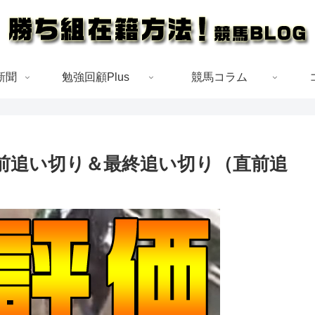
新聞
勉強回顧Plus
競馬コラム
1週前追い切り＆最終追い切り（直前追