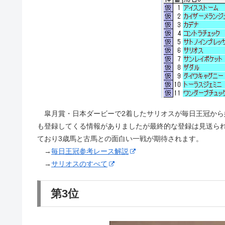
皐月賞・日本ダービーで2着したサリオスが毎日王冠から始
も登録してくる情報がありましたが最終的な登録は見送ら
ており3歳馬と古馬との面白い一戦が期待されます。
→
毎日王冠参考レース解説
→
サリオスのすべて
第3位