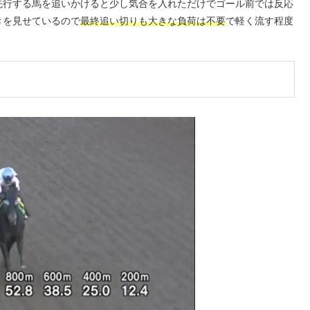
行する馬を追いかけると少し気合を入れただけでゴール前では反応
きを見せているので
最終追い切りも大きな負荷は不要
で軽く流す程度