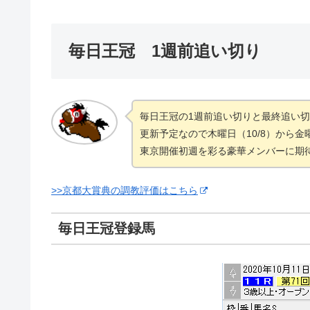
毎日王冠 1週前追い切り
毎日王冠の1週前追い切りと最終追い
更新予定なので木曜日（10/8）から金
東京開催初週を彩る豪華メンバーに期
>>京都大賞典の調教評価はこちら
毎日王冠登録馬