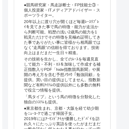
●競馬研究家・馬走診断士・FP技能士③・
個人投資家・ITメディアアドバイザー・ス
ポーツライター。
20年以上に渡り穴が開くほど毎週ﾚｰｽﾘﾌﾟﾚ
ｲを見てきた事で馬の特徴・能力が走法か
ら判断可能。戦歴の浅い2歳馬の能力を1
戦見ただけでその特徴を見極め証明してき
た事でありがたい事に皆様から相馬眼では
なく”走馬眼”の信頼を得ております。技術
向上はまだまだ一生日々精進。
その技術を生かし、全てのﾚｰｽを毎週見直
して能力・不利・ﾛｽを加味して作成する補
正指数入りPDF「hide指数競馬新聞」や展
開の考え方を含む予想ﾉｳﾊｳ「勉強回顧」を
提供。買い目の提供はしてません。指数新
聞など有料ｱｲﾃﾑの提供以外にも多数の無料
で役立つ情報を提供。
「馬タイプ」という馬の特徴を分類化した
独自のｼｽﾃﾑも提供。
●東京都生まれ、京都・大阪を経て幼少期
をﾆｭｰﾖｰｸで過ごす帰国子女。
2019年にはｱｰﾓﾝﾄﾞｱｲが優勝したﾄﾞﾊﾞｲを訪
れ久々にたっぷり英語を使ったがまだまだ
一般会話なら何とかなる事が分かって一安