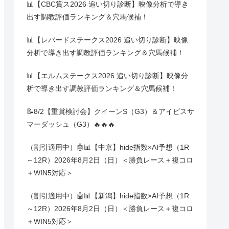
📊【CBC賞ス2026 追い切り診断】映像分析で導き
出す調教評価ランキング＆穴馬候補！
📊【レパードステークス2026 追い切り診断】映像
分析で導き出す調教評価ランキング＆穴馬候補！
📊【エルムステークス2026 追い切り診断】映像分
析で導き出す調教評価ランキング＆穴馬候補！
📝8/2【重賞検討会】クイーンS（G3）＆アイビスサ
マーダッシュ（G3）🔥🔥🔥
（割引適用中）🤖📊【中京】hide指数×AI予想（1R
～12R）2026年8月2日（日）＜勝負レース＋複コロ
＋WIN5対応＞
（割引適用中）🤖📊【新潟】hide指数×AI予想（1R
～12R）2026年8月2日（日）＜勝負レース＋複コロ
＋WIN5対応＞