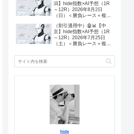
潟】hide指数×AI予想（1R
～12R）2026年8月2日
（日）＜勝負レース＋複コ
ロ＋WIN5対応＞
（割引適用中）🤖📊【中
京】hide指数×AI予想（1R
～12R）2026年7月25日
（土）＜勝負レース＋複コ
ロ＋WIN5対応＞
hide