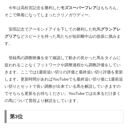
今年は高松宮記念を勝利した
モズスーパーフレア
はもちろん、
そこで降着になってしまったクリノガウディー。
安田記念でアーモンドアイを下しての勝利した牝馬
グランアレ
グリア
などスピードを持った馬たちが短距離中山の急坂に挑みま
す。
登録馬の調教映像を全て確認して動きの良かった馬をタイムに
捉われることなくフットワークや調整過程から調教評価をしてい
きます。ここでは1週前追い切りの評価と最終追い切り評価を更新
します。更新時間があればYouTubeでも最終追い切り後に1週前追
い切りとセットで良い調教が出来ている馬を解説していきますの
でそちらも更新をお待ちください。YouTubeでは出来るだけ多く
の馬について普段より解説をしています。
第3位