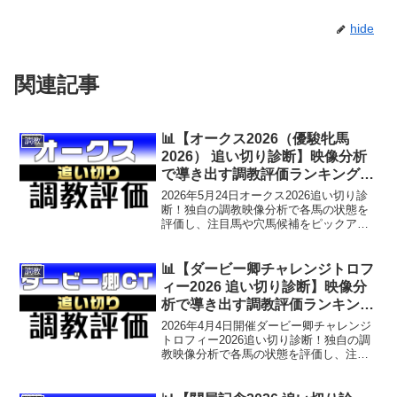
hide
関連記事
📊【オークス2026（優駿牝馬
調教
2026） 追い切り診断】映像分析
で導き出す調教評価ランキング＆
穴馬候補！
2026年5月24日オークス2026追い切り診
断！独自の調教映像分析で各馬の状態を
評価し、注目馬や穴馬候補をピックアッ
プ。重賞攻略に役立つ調教評価ランキン
グも公開中！公式LINEで重賞当日朝に無
料穴馬情報を配信中！
📊【ダービー卿チャレンジトロフ
調教
ィー2026 追い切り診断】映像分
析で導き出す調教評価ランキング
＆穴馬候補！
2026年4月4日開催ダービー卿チャレンジ
トロフィー2026追い切り診断！独自の調
教映像分析で各馬の状態を評価し、注目
馬や穴馬候補をピックアップ。重賞攻略
に役立つ調教評価ランキングも公開中！
公式LINEで重賞当日朝に無料穴馬情報を