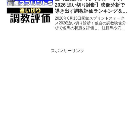
2026 追い切り診断】映像分析で
導き出す調教評価ランキング＆穴
馬候補！
2026年6月13日函館スプリントステーク
ス2026追い切り診断！独自の調教映像分
析で各馬の状態を評価し、注目馬や穴馬
候補をピックアップ。重賞攻略に役立つ
調教評価ランキングも公開中！公式LINE
で重賞当日朝に無料穴馬情報を配信中！
スポンサーリンク