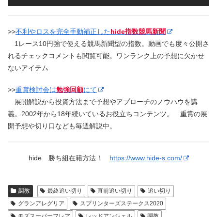
>>
不利やロスを完全手動補正した
hide指数競馬新聞
1レース10円強で使える競馬新聞型の指数。動画でも度々公開さ
れるチェックコメントも閲覧可能。ワンランク上の予想に欠かせ
ないアイテム
>>
重賞検討会は
勉強回顧
にて
展開解説から投資方法まで予想やアプローチのノウハウを講
義。2002年から18年続いているお役立ちコンテンツ。 重賞の展
開予想や切り口なども毎週解説中。
hide 勝ち組在籍方法！
https://www.hide-s.com/
調教
最終追い切り
直前追い切り
追い切り
グランアレグリア
スプリンターズステークス2020
モズスーパーフレア
レッドアンシェル
調教