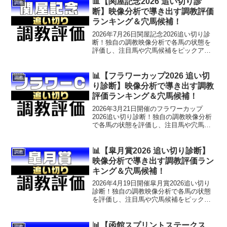
📊【関屋記念2026 追い切り診
調教
配信中！
断】映像分析で導き出す調教評価
ランキング＆穴馬候補！
2026年7月26日関屋記念2026追い切り診
断！独自の調教映像分析で各馬の状態を
評価し、注目馬や穴馬候補をピックアッ
プ。重賞攻略に役立つ調教評価ランキン
グも公開中！公式LINEで重賞当日朝に無
料穴馬情報を配信中！
📊【フラワーカップ2026 追い切
調教
り診断】映像分析で導き出す調教
評価ランキング＆穴馬候補！
2026年3月21日開催のフラワーカップ
2026追い切り診断！独自の調教映像分析
で各馬の状態を評価し、注目馬や穴馬候
補をピックアップ。重賞攻略に役立つ調
教評価ランキングも公開中！公式LINEで
重賞当日朝に無料穴馬情報を配信中！
📊【皐月賞2026 追い切り診断】
調教
映像分析で導き出す調教評価ラン
キング＆穴馬候補！
2026年4月19日開催皐月賞2026追い切り
診断！独自の調教映像分析で各馬の状態
を評価し、注目馬や穴馬候補をピックア
ップ。重賞攻略に役立つ調教評価ランキ
ングも公開中！公式LINEで重賞当日朝に
無料穴馬情報を配信中！
📊【函館スプリントステークス
調教