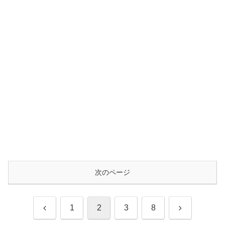
次のページ
前
次
1
2
3
8