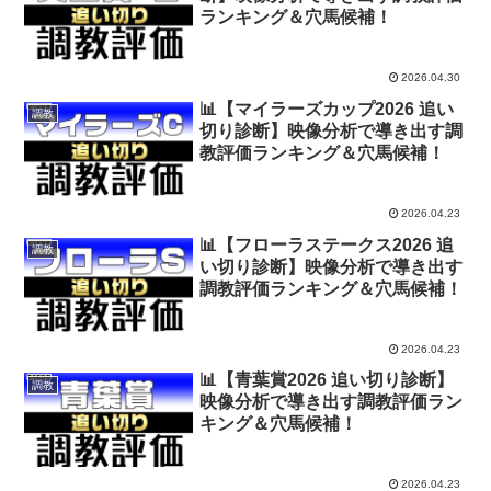
ランキング＆穴馬候補！
2026.04.30
📊【マイラーズカップ2026 追い
調教
切り診断】映像分析で導き出す調
教評価ランキング＆穴馬候補！
2026.04.23
📊【フローラステークス2026 追
調教
い切り診断】映像分析で導き出す
調教評価ランキング＆穴馬候補！
2026.04.23
📊【青葉賞2026 追い切り診断】
調教
映像分析で導き出す調教評価ラン
キング＆穴馬候補！
2026.04.23