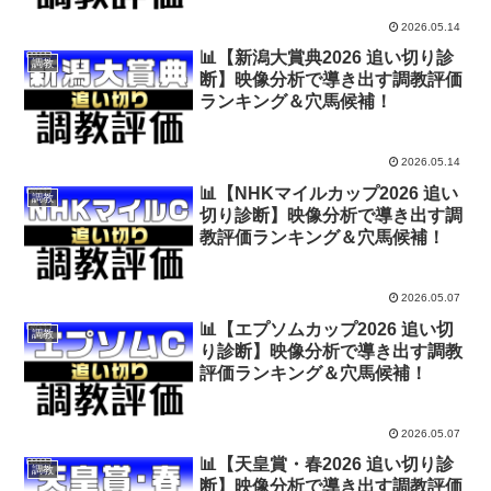
2026.05.14
📊【新潟大賞典2026 追い切り診
調教
断】映像分析で導き出す調教評価
ランキング＆穴馬候補！
2026.05.14
📊【NHKマイルカップ2026 追い
調教
切り診断】映像分析で導き出す調
教評価ランキング＆穴馬候補！
2026.05.07
📊【エプソムカップ2026 追い切
調教
り診断】映像分析で導き出す調教
評価ランキング＆穴馬候補！
2026.05.07
📊【天皇賞・春2026 追い切り診
調教
断】映像分析で導き出す調教評価