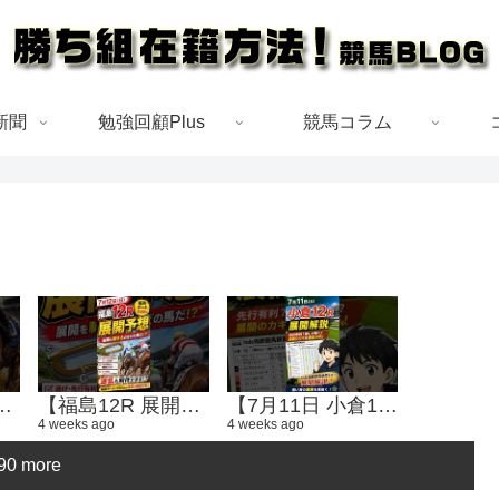
新聞
勉強回顧Plus
競馬コラム
OP6｜7月26日(日) 最終追い切りで動いた馬は？【東海ステークス】
【福島12R 展開予想】前残りか波乱か!? 福島ダート1150mをhide指数で徹底分析｜2026年7月12日（日）
【7月11日 小倉12R】展開ひとつで結果が変わる!? hide指数競馬新聞で徹底展開解説｜競馬予想
4 weeks ago
4 weeks ago
90 more