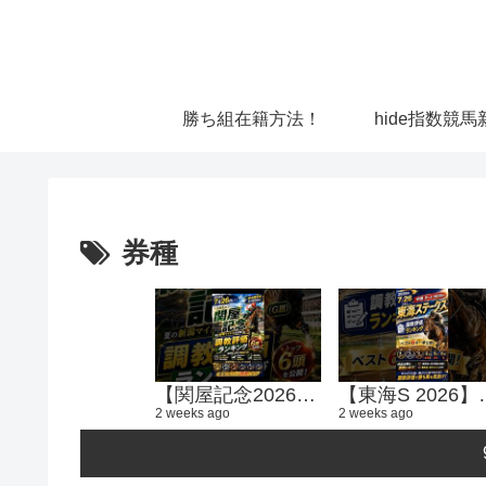
勝ち組在籍方法！
hide指数競馬
券種
【関屋記念2026】調教評価ランキングTOP6公開！最終追い切りで動いた注目馬は？【7月26日・新潟芝1600m】
【東海S 2026】調教評価ランキングT
2 weeks ago
2 weeks ago