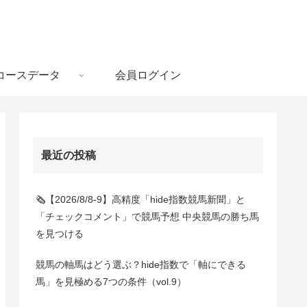
コースデータ
会員ログイン
最近の投稿
🗞【2026/8/8-9】高精度「hide指数競馬新聞」と
「チェックコメント」で競馬予想 中央競馬の勝ち馬
を見つける
競馬の軸馬はどう選ぶ？hide指数で「軸にできる
馬」を見極める7つの条件（vol.9）